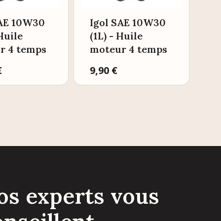
SAE 10W30
Igol SAE 10W30
 Huile
(1L) - Huile
r 4 temps
moteur 4 temps
€
Prix
9,90 €
os experts vous