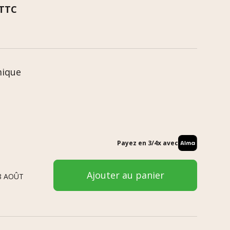
TTC
mique
Payez en 3/4x avec
Ajouter au panier
8 AOÛT