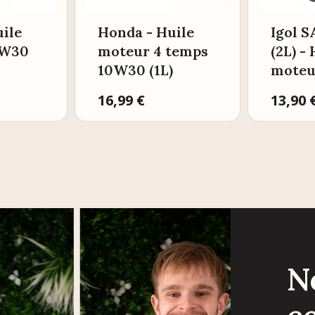
ile
Honda - Huile
Igol 
0W30
moteur 4 temps
(2L) -
10W30 (1L)
moteu
Prix
16,99 €
Prix
13,90 
N