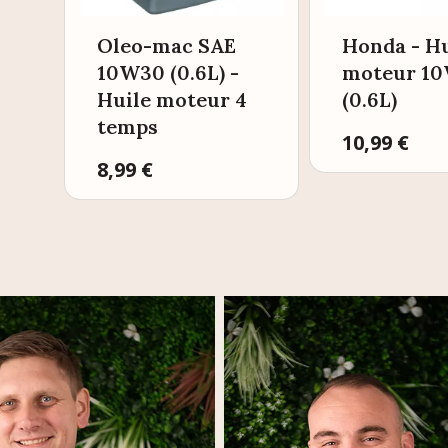
Oleo-mac SAE
Honda - Hu
10W30 (0.6L) -
moteur 1
Huile moteur 4
(0.6L)
temps
Prix
10,99 €
Prix
8,99 €