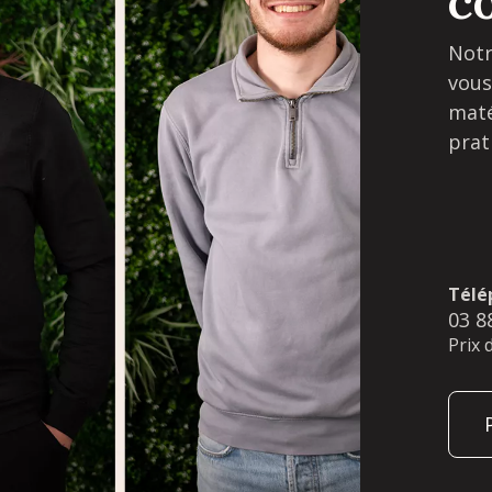
c
Notr
vous
maté
prat
Télé
03 8
Prix 