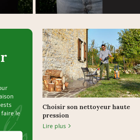
r
our
saison
tests
Choisir son nettoyeur haute
faire le
pression
Lire plus