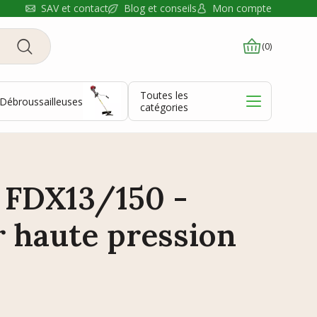
Blog et conseils
SAV et contact
Mon compte
(0)
Toutes les
Débroussailleuses
catégories
 FDX13/150 -
 haute pression