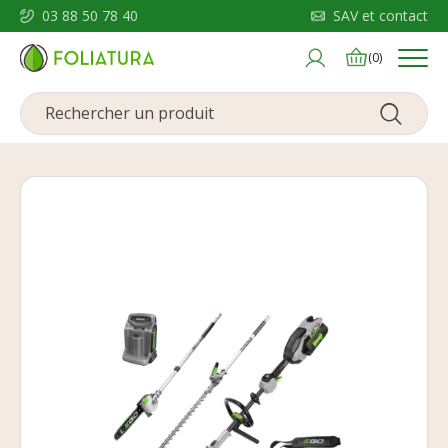
03 88 50 78 40
SAV et contact
Menu
(0)