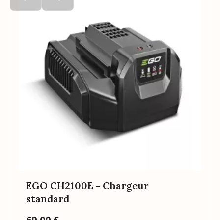
EGO CH2100E - Chargeur
standard
69,00 €
Prix