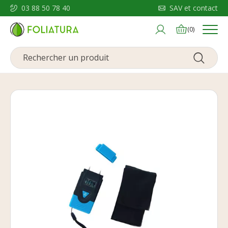
03 88 50 78 40
SAV et contact
Menu
(0)