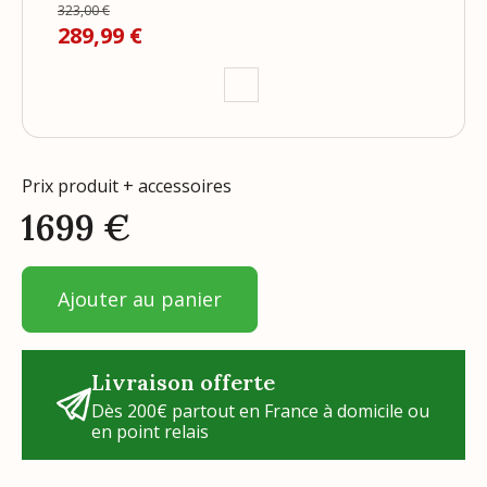
323,00 €
Prix de base
Prix
289,99 €
Prix produit + accessoires
1699
€
Ajouter au panier
Livraison offerte
Dès 200€ partout en France à domicile ou
en point relais