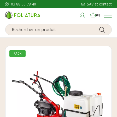
03 88 50 78 40
SAV et contact
Menu
(0)
PACK