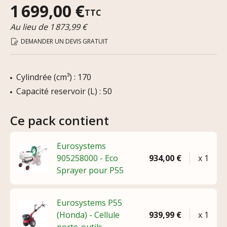
1 699,00 €
TTC
Au lieu de 1 873,99 €
DEMANDER UN DEVIS GRATUIT
Cylindrée (cm³) : 170
Capacité reservoir (L) : 50
Ce pack contient
Eurosystems
905258000 - Eco
934,00 €
x 1
Sprayer pour P55
Eurosystems P55
(Honda) - Cellule
939,99 €
x 1
porte-outils