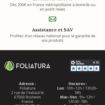
Dès 200€ en France métropolitaine à domicile ou
en point relais
Assistance et SAV
Profitez d’un réseau national pour la garantie de
vos produits
Adresse :
Horaires :
Foliatura
Lun
: 10h–12h / 13h30–
2 rue de l'industrie
18h
67560 Rosheim
Mar–Ven
: 9h–12h /
France
13h30–18h