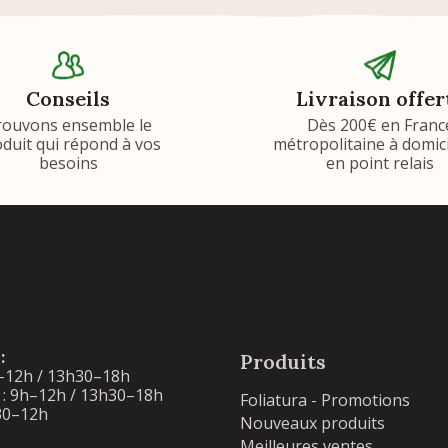
Conseils
Livraison offer
rouvons ensemble le
Dès 200€ en Franc
duit qui répond à vos
métropolitaine à domic
besoins
en point relais
:
Produits
–12h / 13h30–18h
: 9h–12h / 13h30–18h
Foliatura - Promotions
30–12h
Nouveaux produits
Meilleures ventes