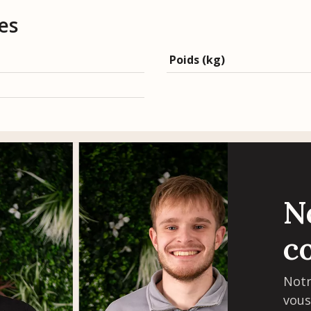
es
Poids (kg)
N
c
Notr
vous