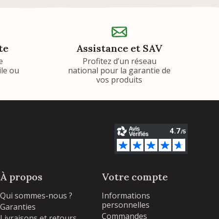
te
Assistance et SAV
e
Profitez d’un réseau
ile ou
national pour la garantie de
vos produits
À propos
Votre compte
Qui sommes-nous ?
Informations
personnelles
Garanties
Commandes
Livraisons et retours