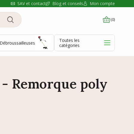
Blog et conseils
SAV et contact
Mon compte
(0)
Toutes les
Débroussailleuses
catégories
 - Remorque poly