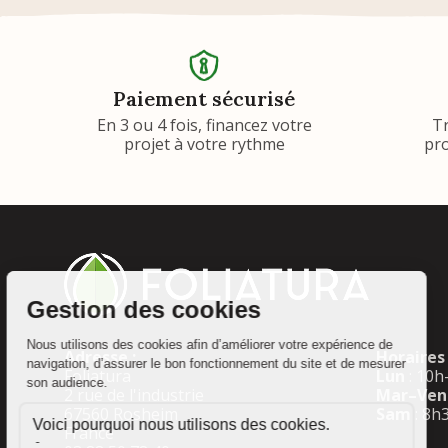
Paiement sécurisé
En 3 ou 4 fois, financez votre
T
projet à votre rythme
pro
Adresse :
Horaires 
Foliatura
Lun
: 10h
2 rue de l'industrie
Mar–Ven
67560 Rosheim
Sam
: 8h
France