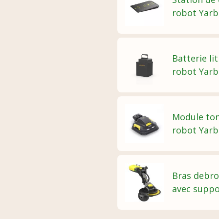
robot Yar
Batterie l
robot Yar
Module to
robot Yar
Bras debro
avec suppo