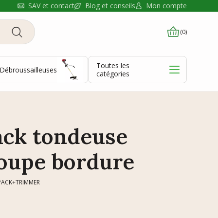
Blog et conseils
SAV et contact
Mon compte
(0)
Toutes les
Débroussailleuses
catégories
ack tondeuse
oupe bordure
_PACK+TRIMMER