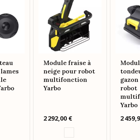
teau
Module fraise à
Modul
 lames
neige pour robot
tonde
le
multifonction
gazon
Yarbo
Yarbo
robot
multi
Yarbo
Prix
2 292,00 €
Prix
2 459,