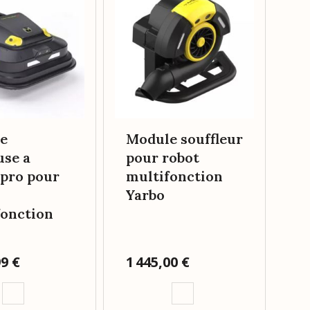
D
de
p
t
g
e
Module souffleur
use a
pour robot
 pro pour
multifonction
Yarbo
fonction
99 €
Prix
1 445,00 €
Pr
29