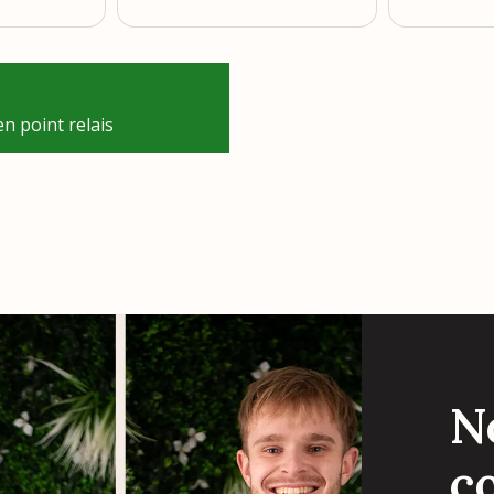
n point relais
N
c