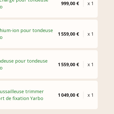
999,00 €
x 1
bo
ithium-ion pour tondeuse
1 559,00 €
x 1
bo
ndeuse pour tondeuse
1 559,00 €
x 1
bo
ussailleuse trimmer
1 049,00 €
x 1
rt de fixation Yarbo