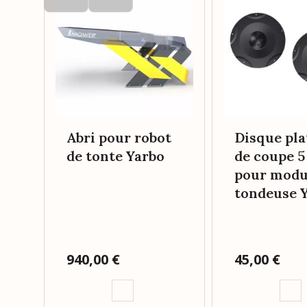
Abri pour robot
Disque pla
de tonte Yarbo
de coupe 5
pour modu
tondeuse 
Prix
940,00 €
Prix
45,00 €