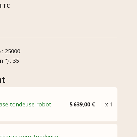
TTC
 : 25000
 °) : 35
nt
Base tondeuse robot
5 639,00 €
x 1
 charge pour tondeuse