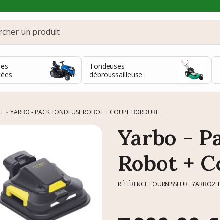
ses
Tondeuses
tées
débroussailleuse
TE
YARBO - PACK TONDEUSE ROBOT + COUPE BORDURE
Yarbo - P
Robot + C
RÉFÉRENCE FOURNISSEUR : YARBO2