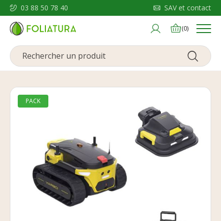
03 88 50 78 40
SAV et contact
Menu
(0)
PACK