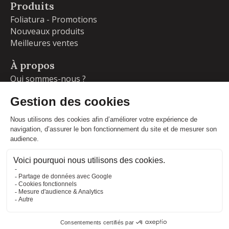
Produits
Foliatura - Promotions
Nouveaux produits
Meilleures ventes
À propos
Qui sommes-nous ?
Garanties
Livraisons et retours
Blog
Votre compte
Informations personnelles
Commandes
Adresses
Facebook
Instagram
LinkedIn
CONDITIONS GÉNÉRALES DE VENTE