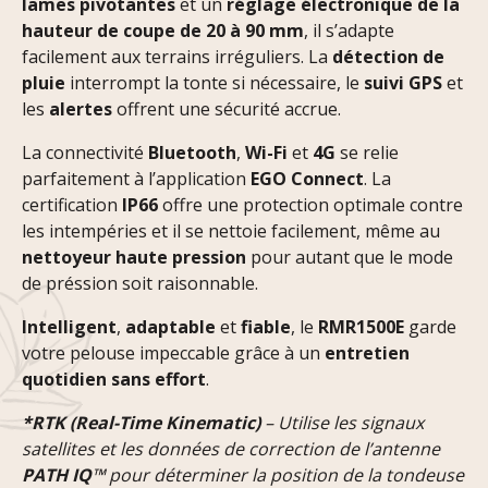
lames pivotantes
et un
réglage électronique de la
hauteur de coupe de 20 à 90 mm
, il s’adapte
facilement aux terrains irréguliers. La
détection de
pluie
interrompt la tonte si nécessaire, le
suivi GPS
et
les
alertes
offrent une sécurité accrue.
La connectivité
Bluetooth
,
Wi-Fi
et
4G
se relie
parfaitement à l’application
EGO Connect
. La
certification
IP66
offre une protection optimale contre
les intempéries et il se nettoie facilement, même au
nettoyeur haute pression
pour autant que le mode
de préssion soit raisonnable.
Intelligent
,
adaptable
et
fiable
, le
RMR1500E
garde
votre pelouse impeccable grâce à un
entretien
quotidien sans effort
.
*RTK (Real-Time Kinematic)
– Utilise les signaux
satellites et les données de correction de l’antenne
PATH IQ™
pour déterminer la position de la tondeuse