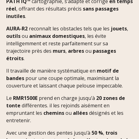
PATH IQ™
cartographie, s’adapte et corrige
en temps
réel
, offrant des résultats précis
sans passages
inutiles
.
AURA-R2
reconnaît les obstacles tels que les
jouets
,
outils
ou
animaux domestiques
, les évite
intelligemment et reste parfaitement sur sa
trajectoire près des
murs
,
arbres
ou
passages
étroits
.
Il travaille de manière systématique en
motif de
bandes
pour une coupe optimale, maximisant la
couverture et laissant chaque pelouse impeccable.
Le
RMR1500E
prend en charge jusqu’à
20 zones de
tonte
différentes. il les rejoinds aisément en
empruntant les
chemins
ou
allées
désignés et les
entretenir.
Avec une gestion des pentes jusqu’à
50 %
,
trois