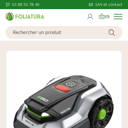
03 88 50 78 40
SAV et contact
Menu
(0)