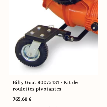
Billy Goat 80075431 - Kit de
roulettes pivotantes
765,60 €
Prix