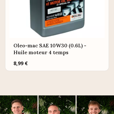
Oleo-mac SAE 10W30 (0.6L) -
Huile moteur 4 temps
Prix
8,99 €