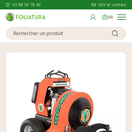
03 88 50 78 40
SAV et contact
Menu
(0)