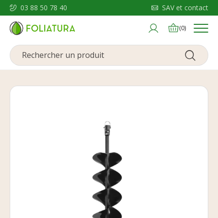
03 88 50 78 40
SAV et contact
Menu
(0)