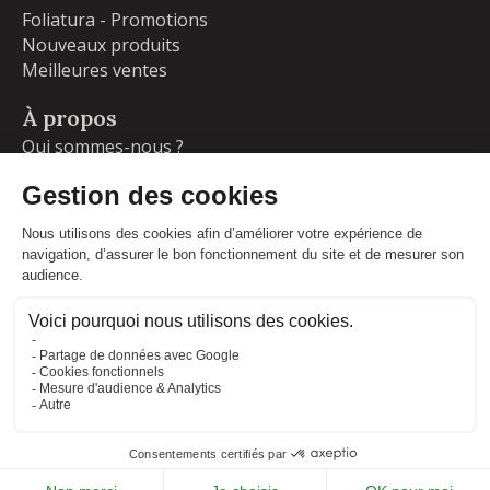
Foliatura - Promotions
Nouveaux produits
Meilleures ventes
À propos
Qui sommes-nous ?
Garanties
Livraisons et retours
Blog
Votre compte
Informations personnelles
Commandes
Adresses
Facebook
Instagram
LinkedIn
CONDITIONS GÉNÉRALES DE VENTE
MENTIONS LÉGALES