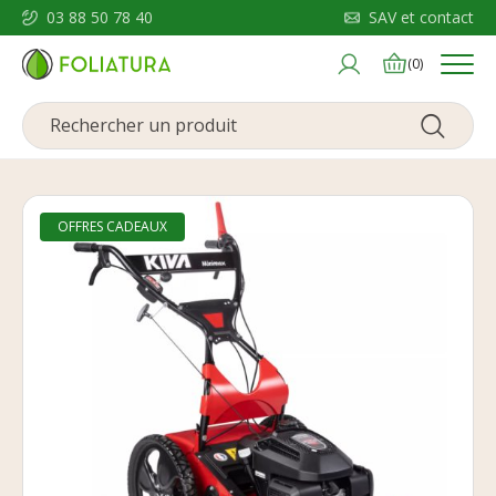
03 88 50 78 40
SAV et contact
Menu
(0)
OFFRES CADEAUX