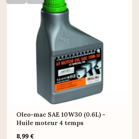
Oleo-mac SAE 10W30 (0.6L) -
Huile moteur 4 temps
Prix
8,99 €