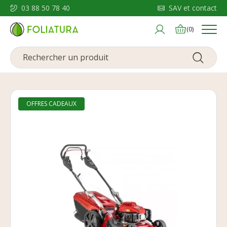
03 88 50 78 40
SAV et contact
Menu
(0)
OFFRES CADEAUX