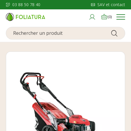
03 88 50 78 40
SAV et contact
Menu
(0)