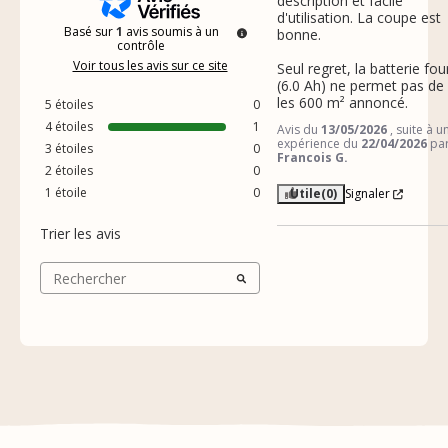
description et facile 
d'utilisation. La coupe est 
Basé sur
1
avis soumis à un
bonne.

contrôle
Voir tous les avis sur ce site
Seul regret, la batterie four
(6.0 Ah) ne permet pas de f
les 600 m² annoncé.
5
étoiles
0
4
étoiles
1
Avis du
13/05/2026
, suite à u
expérience du
22/04/2026
pa
3
étoiles
0
Francois G.
2
étoiles
0
1
étoile
0
Utile
(0)
Signaler
Trier les avis