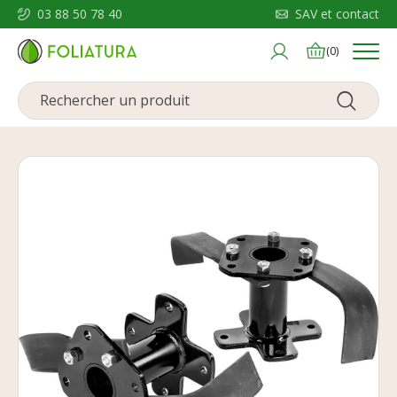
03 88 50 78 40
SAV et contact
Menu
(0)