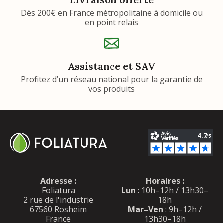
Dès 200€ en France métropolitaine à domicile ou
en point relais
Assistance et SAV
Profitez d’un réseau national pour la garantie de
vos produits
Adresse :
Horaires :
Foliatura
Lun
: 10h–12h / 13h30–
2 rue de l'industrie
18h
67560 Rosheim
Mar–Ven
: 9h–12h /
France
13h30–18h