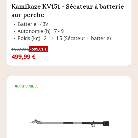
Kamikaze KV151 - Sécateur à batterie
sur perche
Batterie : 43V
Autonomie (h) : 7 - 9
Poids (kg) : 2.1 + 1.5 (Sécateur + batterie)
Prix
1 099,00 €
-599,01 €
Prix de base
499,99 €
DISPONIBLE