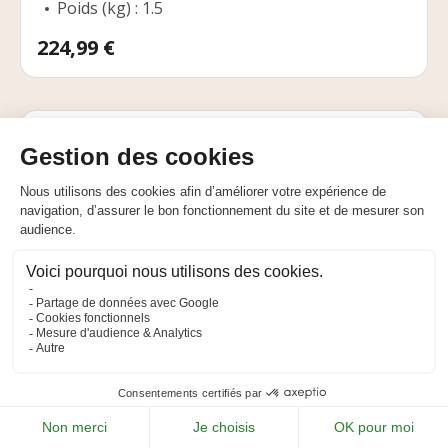
Poids (kg) : 1.5
Prix
224,99 €
DISPONIBLE
Anova TPB4004 - Kit sécateur +