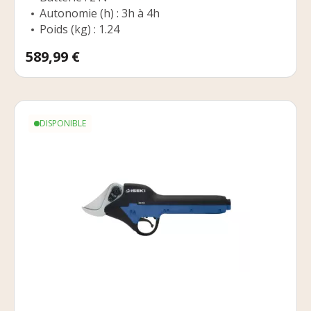
Autonomie (h) : 3h à 4h
Poids (kg) : 1.24
Prix
589,99 €
DISPONIBLE