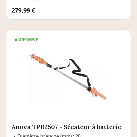
Prix
279,99 €
DISPONIBLE
Anova TPB2507 - Sécateur à batterie
Diamètre branche (mm) : 28