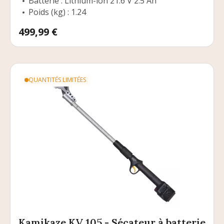
Batterie : Lithium-ion 21.6 V 2.5 Ah
Poids (kg) : 1.24
Prix
499,99 €
QUANTITÉS LIMITÉES
Kamikaze KV 105 - Sécateur à batterie