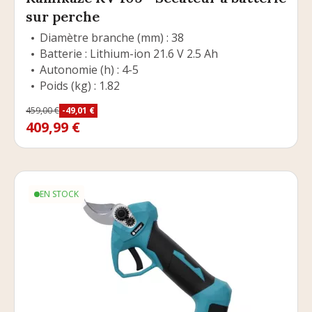
sur perche
Diamètre branche (mm) : 38
Batterie : Lithium-ion 21.6 V 2.5 Ah
Autonomie (h) : 4-5
Poids (kg) : 1.82
Prix
459,00 €
-49,01 €
Prix de base
409,99 €
EN STOCK