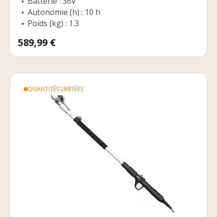
Batterie : 36V
Autonomie (h) : 10 h
Poids (kg) : 1.3
Prix
589,99 €
QUANTITÉS LIMITÉES