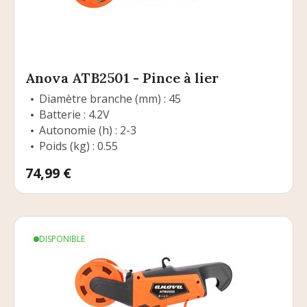
Anova ATB2501 - Pince à lier
Diamètre branche (mm) : 45
Batterie : 4.2V
Autonomie (h) : 2-3
Poids (kg) : 0.55
Prix
74,99 €
DISPONIBLE