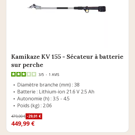
Kamikaze KV 155 - Sécateur à batterie
sur perche
3
/
5
-
1
AVIS
Diamètre branche (mm) : 38
Batterie : Lithium-ion 21.6 V 2.5 Ah
Autonomie (h) : 3.5 - 4.5
Poids (kg) : 2.06
Prix
479,00 €
-29,01 €
Prix de base
449,99 €