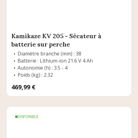
Kamikaze KV 205 - Sécateur à
batterie sur perche
Diamètre branche (mm) : 38
Batterie : Lithium-ion 21.6 V 4 Ah
Autonomie (h) : 3.5 - 4
Poids (kg) : 2.32
Prix
469,99 €
DISPONIBLE