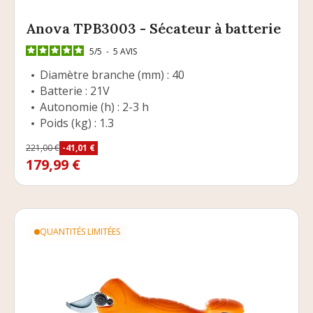
Anova TPB3003 - Sécateur à batterie
5
/
5
-
5
AVIS
Diamètre branche (mm) : 40
Batterie : 21V
Autonomie (h) : 2-3 h
Poids (kg) : 1.3
Prix
221,00 €
-41,01 €
Prix de base
179,99 €
QUANTITÉS LIMITÉES