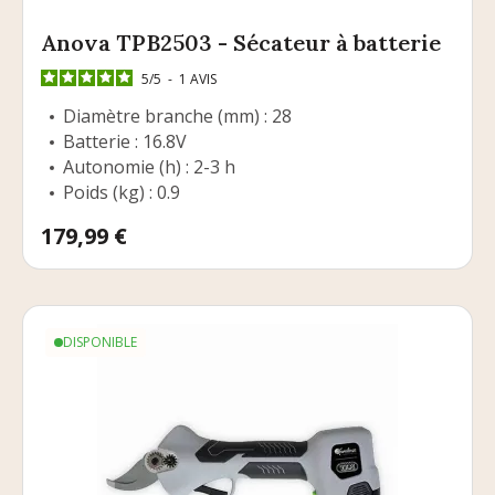
Anova TPB2503 - Sécateur à batterie
5
/
5
-
1
AVIS
Diamètre branche (mm) : 28
Batterie : 16.8V
Autonomie (h) : 2-3 h
Poids (kg) : 0.9
Prix
179,99 €
DISPONIBLE