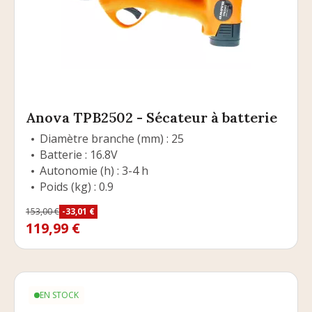
Anova TPB2502 - Sécateur à batterie
Diamètre branche (mm) : 25
Batterie : 16.8V
Autonomie (h) : 3-4 h
Poids (kg) : 0.9
Prix
153,00 €
-33,01 €
Prix de base
119,99 €
EN STOCK