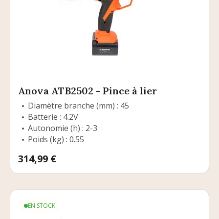
Anova ATB2502 - Pince à lier
Diamètre branche (mm) : 45
Batterie : 4.2V
Autonomie (h) : 2-3
Poids (kg) : 0.55
Prix
314,99 €
EN STOCK