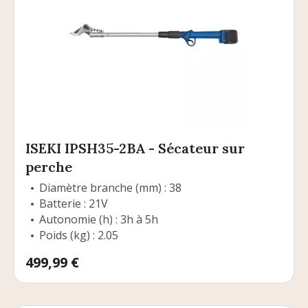
ISEKI IPSH35-2BA - Sécateur sur
perche
Diamètre branche (mm) : 38
Batterie : 21V
Autonomie (h) : 3h à 5h
Poids (kg) : 2.05
Prix
499,99 €