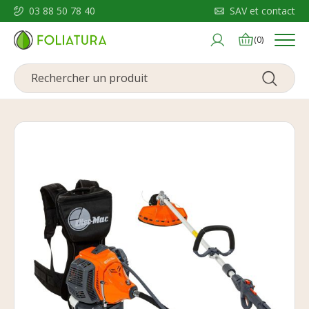
03 88 50 78 40
SAV et contact
Menu
(0)