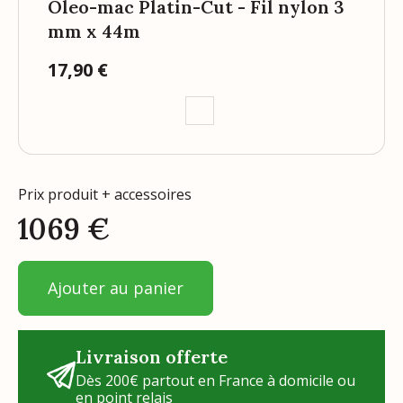
Oleo-mac Platin-Cut - Fil nylon 3
mm x 44m
17,90 €
Prix
Prix produit + accessoires
1069
€
Ajouter au panier
Livraison offerte
Dès 200€ partout en France à domicile ou
en point relais