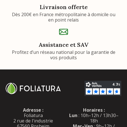
Livraison offerte
Dès 200€ en France métropolitaine à domicile ou
en point relais
Assistance et SAV
Profitez d’un réseau national pour la garantie de
vos produits
Adresse :
Horaires :
Foliatura
Lun
: 10h–12h / 13h30–
2 rue de l'industrie
18h
67560 Rosheim
Mar–Ven
: 9h–12h /