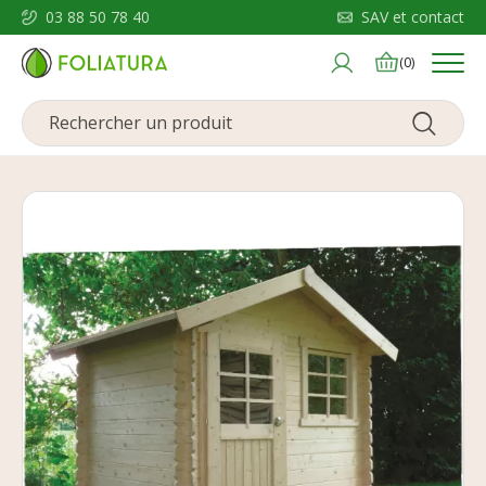
03 88 50 78 40
SAV et contact
Menu
(0)