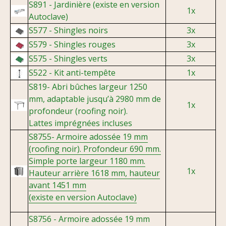
S891 - Jardinière (existe en version
1x
Autoclave)
S577 - Shingles noirs
3x
S579 - Shingles rouges
3x
S575 - Shingles verts
3x
S522 - Kit anti-tempête
1x
S819- Abri bûches largeur 1250
mm, adaptable jusqu’à 2980 mm de
1x
profondeur (roofing noir).
Lattes imprégnées incluses
S8755- Armoire adossée 19 mm
(roofing noir). Profondeur 690 mm.
Simple porte largeur 1180 mm.
1x
Hauteur arrière 1618 mm, hauteur
avant 1451 mm
(existe en version Autoclave)
S8756 - Armoire adossée 19 mm