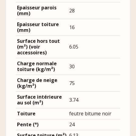
Epaisseur parois
28
(mm)
Epaisseur toiture
16
(mm)
Surface hors tout
(m²) (voir
6.05
accessoires)
Charge normale
30
toiture (kg/m²)
Charge de neige
75
(kg/m²)
Surface intérieure
3.74
au sol (m²)
Toiture
feutre bitume noir
Pente (°)
24
Surface toiture (m²)
6.13