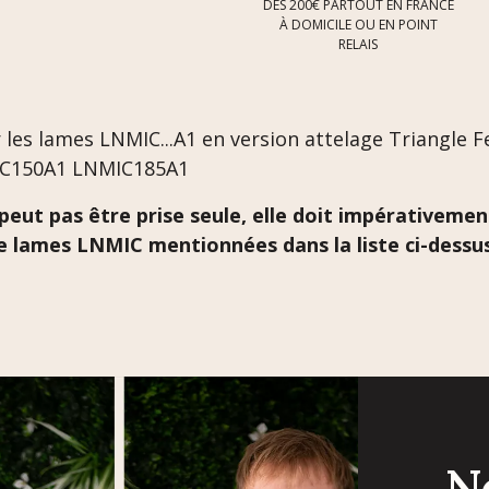
DÈS 200€ PARTOUT EN FRANCE
À DOMICILE OU EN POINT
RELAIS
 les lames LNMIC...A1 en version attelage Triangle 
IC150A1 LNMIC185A1
e peut pas être prise seule, elle doit impérativ
 lames LNMIC mentionnées dans la liste ci-dessus 
N