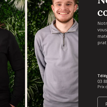
c
Notr
vous
maté
prat
Télé
03 8
Prix 