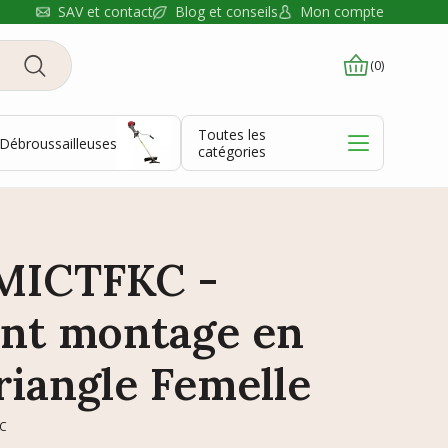
Blog et conseils
SAV et contact
Mon compte
(0)
Toutes les
Débroussailleuses
catégories
MICTFKC -
nt montage en
riangle Femelle
KC