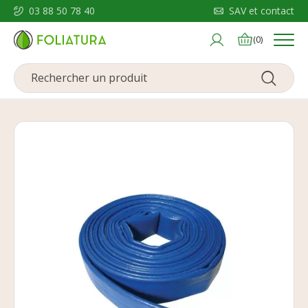
03 88 50 78 40
SAV et contact
Menu
(0)