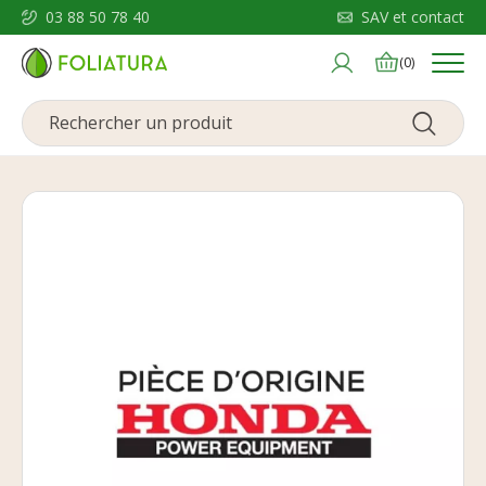
03 88 50 78 40
SAV et contact
Menu
(0)