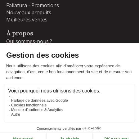
Foliatura - Promotions
Nouveaux produits
Meilleures ventes
À propos
Qui sommes-nous ?
Garanties
Livraisons et retours
Blog
Votre compte
Informations personnelles
Commandes
Adresses
Facebook
Instagram
LinkedIn
CONDITIONS GÉNÉRALES DE VENTE
MENTIONS LÉGALES