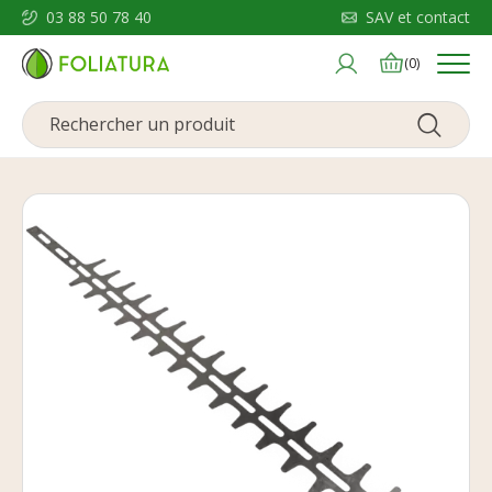
03 88 50 78 40
SAV et contact
Menu
(0)