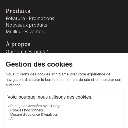
Produits
Foliatura - Promotions
Nouveaux produits
Meilleures ventes
À propos
Qui sommes-nous ?
Garanties
Livraisons et retours
Blog
Votre compte
Informations personnelles
Commandes
Adresses
Facebook
Instagram
LinkedIn