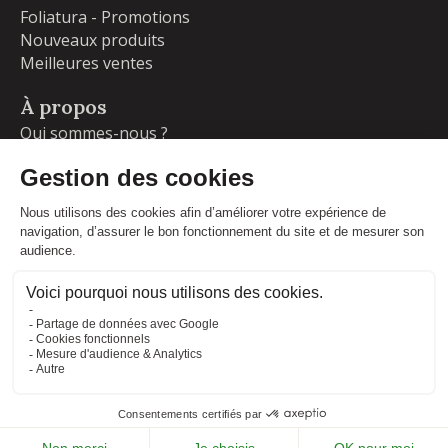
Foliatura - Promotions
Nouveaux produits
Meilleures ventes
À propos
Qui sommes-nous ?
Garanties
Livraisons et retours
Blog
Votre compte
Informations personnelles
Commandes
Adresses
Facebook
Instagram
LinkedIn
CONDITIONS GÉNÉRALES DE VENTE
MENTIONS LÉGALES