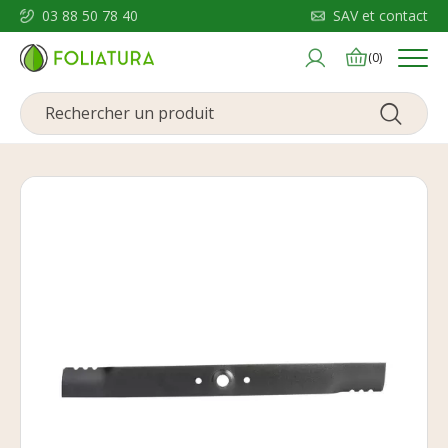
03 88 50 78 40
SAV et contact
Menu
(0)