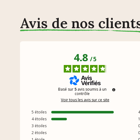
Avis de nos client
4.8
/
5
Basé sur
5
avis soumis à un
contrôle
Voir tous les avis sur ce site
5
étoiles
4
étoiles
3
étoiles
2
étoiles
1
étoile