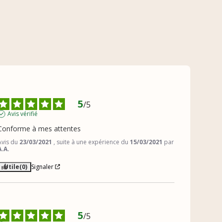
5
/
5
Avis vérifié
Conforme à mes attentes
Avis du
23/03/2021
, suite à une expérience du
15/03/2021
par
A.A.
Utile
(0)
Signaler
5
/
5