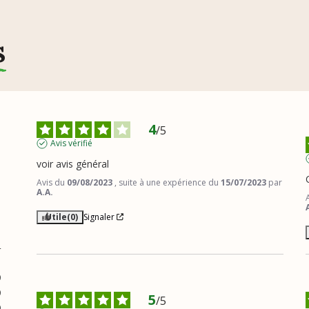
s
4
/
5
Avis vérifié
voir avis général
Avis du
09/08/2023
, suite à une expérience du
15/07/2023
par
A.A.
Utile
(0)
Signaler
4
1
0
0
5
/
5
0