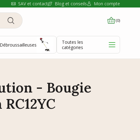
Blog et conseils
SAV et contact
Mon compte
(0)
Toutes les
Débroussailleuses
catégories
bution - Bougie
 RC12YC