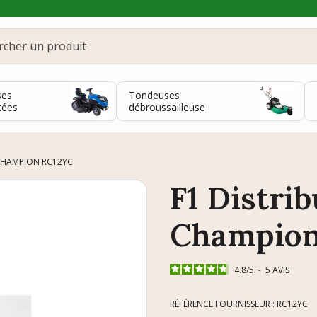
ses
Tondeuses
tées
débroussailleuse
 CHAMPION RC12YC
F1 Distri
Champion
4.8
/
5
-
5
AVIS
RÉFÉRENCE FOURNISSEUR : RC12YC