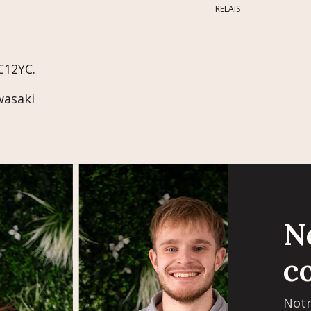
RELAIS
C12YC.
wasaki
N
c
Notr