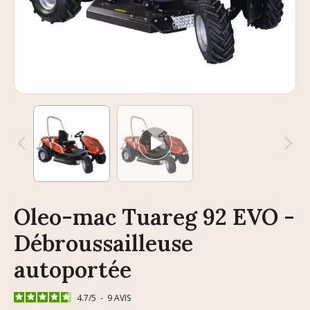
Oleo-mac Tuareg 92 EVO -
Débroussailleuse
autoportée
4.7
/
5
-
9
AVIS