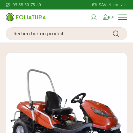
03 88 50 78 40
SAV et contact
Menu
(0)