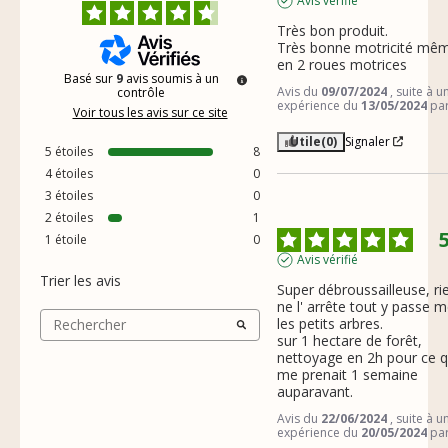
Avis vérifié
Très bon produit.

Très bonne motricité mêm
en 2 roues motrices
Basé sur
9
avis soumis à un
Avis du
09/07/2024
, suite à u
contrôle
expérience du
13/05/2024
pa
Voir tous les avis sur ce site
Utile
(0)
Signaler
5
étoiles
8
4
étoiles
0
3
étoiles
0
2
étoiles
1
1
étoile
0
Avis vérifié
Trier les avis
Super débroussailleuse, rie
ne l' arrête tout y passe 
les petits arbres.

sur 1 hectare de forêt, 
nettoyage en 2h pour ce qu
me prenait 1 semaine 
auparavant.
Avis du
22/06/2024
, suite à u
expérience du
20/05/2024
pa