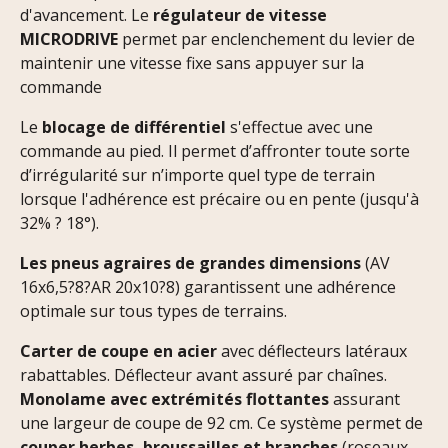
d'avancement. Le
régulateur de vitesse
MICRODRIVE
permet par enclenchement du levier de
maintenir une vitesse fixe sans appuyer sur la
commande
Le
blocage de différentiel
s'effectue avec une
commande au pied. Il permet d’affronter toute sorte
d’irrégularité sur n’importe quel type de terrain
lorsque l'adhérence est précaire ou en pente (jusqu'à
32% ? 18°).
Les pneus agraires de grandes dimensions
(AV
16x6,5?8?AR 20x10?8) garantissent une adhérence
optimale sur tous types de terrains.
Carter de coupe en acier
avec déflecteurs latéraux
rabattables. Déflecteur avant assuré par chaînes.
Monolame avec extrémités flottantes
assurant
une largeur de coupe de 92 cm. Ce système permet de
couper herbes, broussailles et branches
(roseaux,