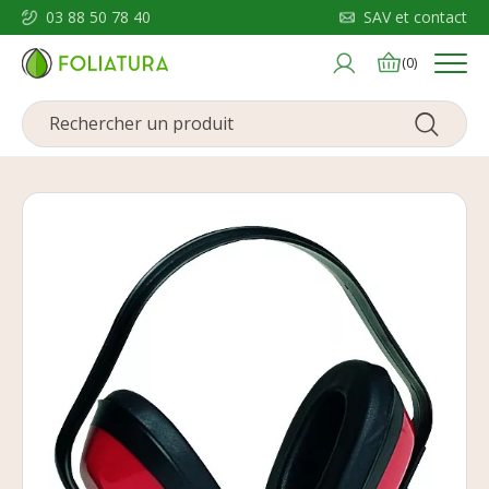
03 88 50 78 40
SAV et contact
Menu
(0)