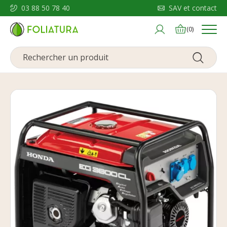
03 88 50 78 40
SAV et contact
Menu
(0)