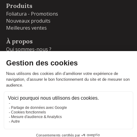
Produits
Foliatura - Promotions
Nouveaux produits
Meilleures ventes
À propos
Qui sommes-nous ?
Garanties
Livraisons et retours
Blog
Votre compte
Informations personnelles
Commandes
Adresses
Facebook
Instagram
LinkedIn
CONDITIONS GÉNÉRALES DE VENTE