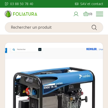
03 88 50 78 40
SAV et contact
Menu
(0)