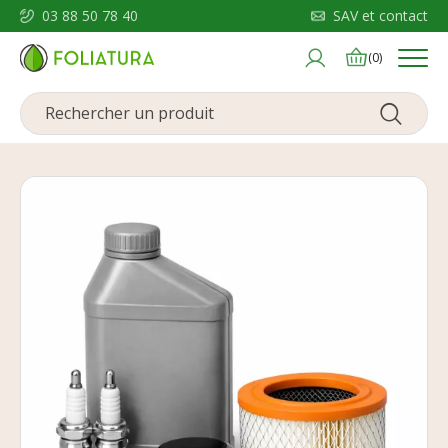
03 88 50 78 40
SAV et contact
Menu
(0)