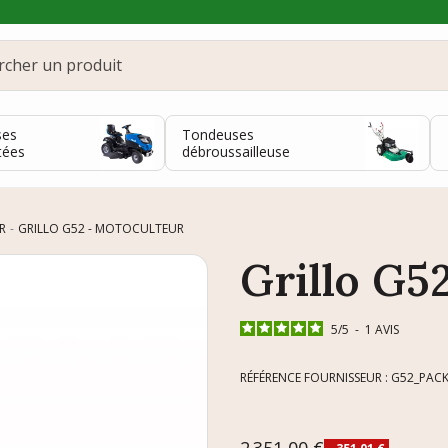
ses
Tondeuses
tées
débroussailleuse
R
GRILLO G52 - MOTOCULTEUR
Grillo G5
5
/
5
-
1
AVIS
RÉFÉRENCE FOURNISSEUR : G52_PAC