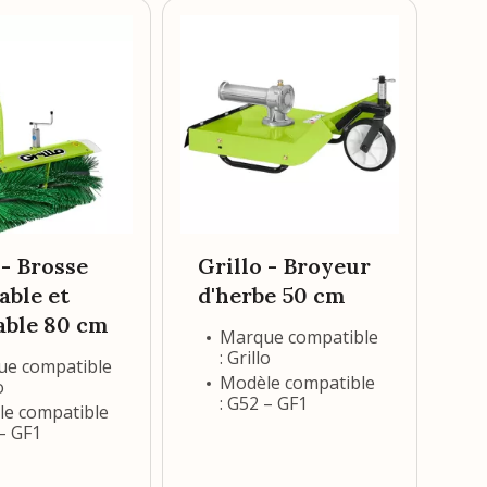
Gr
à 
p
1
 - Brosse
Grillo - Broyeur
able et
d'herbe 50 cm
able 80 cm
Marque compatible
: Grillo
e compatible
Modèle compatible
o
: G52 – GF1
e compatible
 – GF1