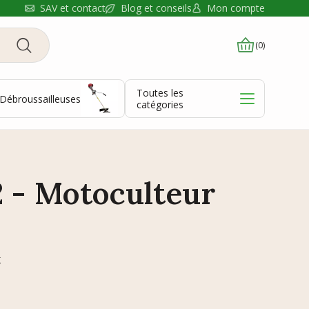
Blog et conseils
SAV et contact
Mon compte
(0)
Toutes les
Débroussailleuses
catégories
2 - Motoculteur
K