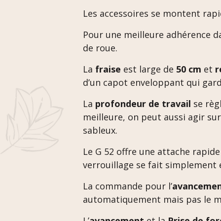
Les accessoires se montent rapid
Pour une meilleure adhérence dan
de roue.
La
fraise
est large de
50 cm
et
r
d’un capot enveloppant qui gard
La
profondeur de travail
se règl
meilleure, on peut aussi agir sur
sableux.
Le G 52 offre une attache rapid
verrouillage se fait simplement 
La commande pour l’
avanceme
automatiquement mais pas le m
L’
avancement
et la
Prise de for