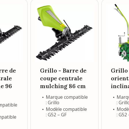
rre de
Grillo - Barre de
Grillo
rale
coupe centrale
orient
e 96
mulching 86 cm
inclin
Marque compatible
Marqu
: Grillo
: Grill
mpatible
Modèle compatible
Modèl
: G52 – GF
: G52
patible