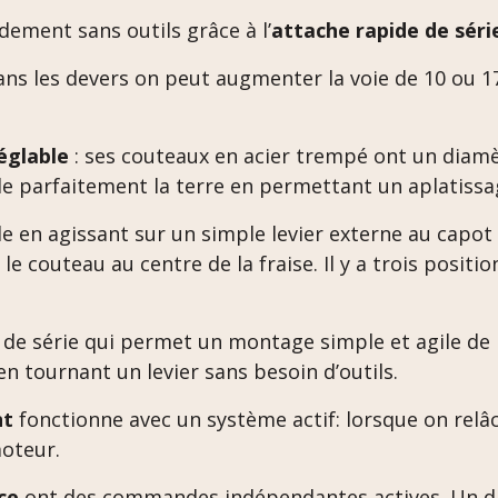
ement sans outils grâce à l’
attache rapide de séri
s les devers on peut augmenter la voie de 10 ou 17 
églable
: ses couteaux en acier trempé ont un diamè
e parfaitement la terre en permettant un aplatiss
e en agissant sur un simple levier externe au capot 
 le couteau au centre de la fraise. Il y a trois positi
e de série qui permet un montage simple et agile de
en tournant un levier sans besoin d’outils.
nt
fonctionne avec un système actif: lorsque on relâch
oteur.
ce
ont des commandes indépendantes actives. Un di