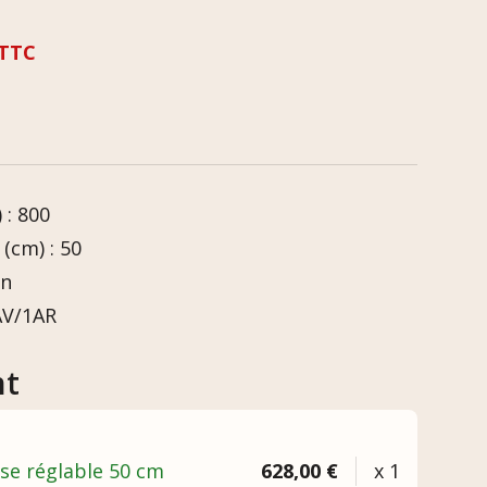
TTC
 : 800
(cm) : 50
in
AV/1AR
nt
aise réglable 50 cm
628,00 €
x 1