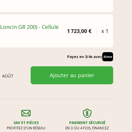
(Loncin GR 200) - Cellule
1 723,00 €
x 1
Payez en 3/4x avec
Ajouter au panier
1 AOÛT
SAV ET PIÈCES
PAIEMENT SÉCURISÉ
PROFITEZ D’UN RÉSEAU
EN 3 OU 4 FOIS, FINANCEZ