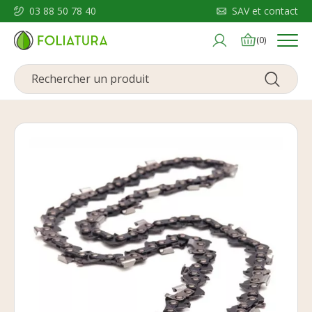
03 88 50 78 40
SAV et contact
Menu
(0)