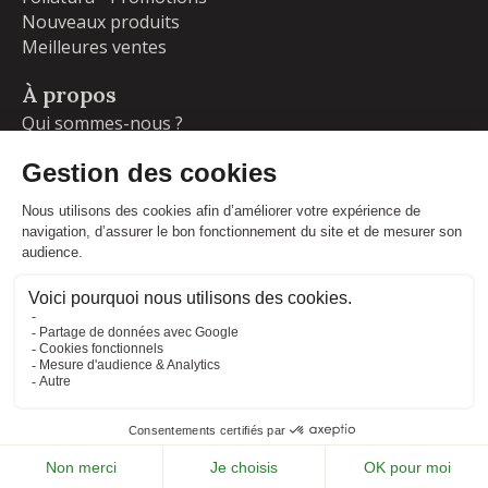
Nouveaux produits
Meilleures ventes
À propos
Qui sommes-nous ?
Garanties
Livraisons et retours
Blog
Votre compte
Informations personnelles
Commandes
Adresses
Facebook
Instagram
LinkedIn
CONDITIONS GÉNÉRALES DE VENTE
MENTIONS LÉGALES
POLITIQUE DE CONFIDENTIALITÉ