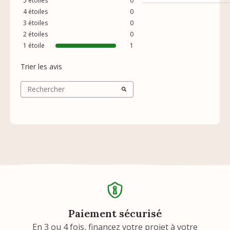
5
étoiles
0
4
étoiles
0
3
étoiles
0
2
étoiles
0
1
étoile
1
Trier les avis
Paiement sécurisé
En 3 ou 4 fois, financez votre projet à votre