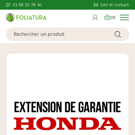
03 88 50 78 40
SAV et contact
Menu
(0)