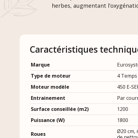
herbes, augmentant l’oxygénati
Caractéristiques techniqu
Marque
Eurosys
Type de moteur
4 Temps
Moteur modèle
450 E-SE
Entrainement
Par cour
Surface conseillée (m2)
1200
Puissance (W)
1800
Ø20 cm, 
Roues
de netto