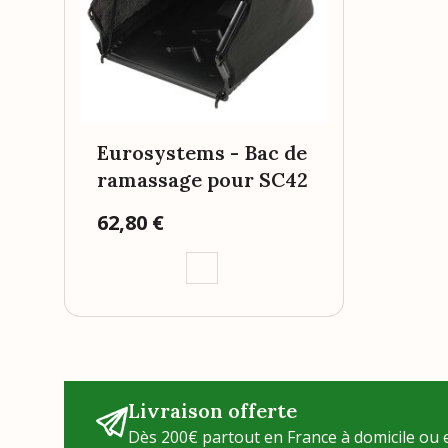
Eurosystems - Bac de
ramassage pour SC42
Prix
62,80 €
Livraison offerte
Dès 200€ partout en France à domicile ou e