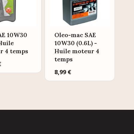
SAE 10W30
Oleo-mac SAE
 Huile
10W30 (0.6L) -
r 4 temps
Huile moteur 4
temps
€
Prix
8,99 €