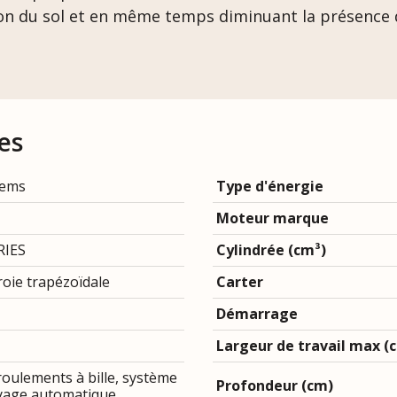
on du sol et en même temps diminuant la présence 
es
tems
Type d'énergie
Moteur marque
RIES
Cylindrée (cm³)
roie trapézoïdale
Carter
Démarrage
Largeur de travail max (
roulements à bille, système
Profondeur (cm)
yage automatique