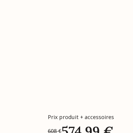
Prix produit + accessoires
574,99
€
608
€