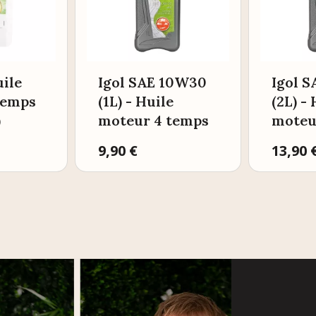
ile
Igol SAE 10W30
Igol 
temps
(1L) - Huile
(2L) -
)
moteur 4 temps
moteu
Prix
9,90 €
Prix
13,90 