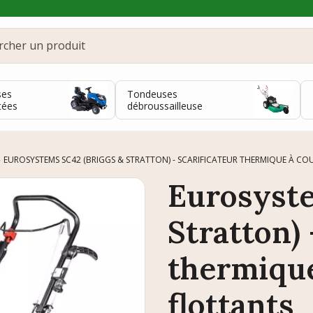
ses
Tondeuses
tées
débroussailleuse
EUROSYSTEMS SC42 (BRIGGS & STRATTON) - SCARIFICATEUR THERMIQUE À C
Eurosyste
Stratton) 
thermique
flottants