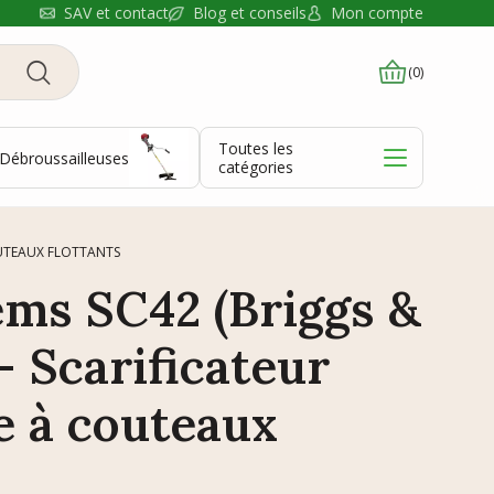
Blog et conseils
SAV et contact
Mon compte
(0)
Toutes les
Débroussailleuses
catégories
OUTEAUX FLOTTANTS
ms SC42 (Briggs &
- Scarificateur
 à couteaux