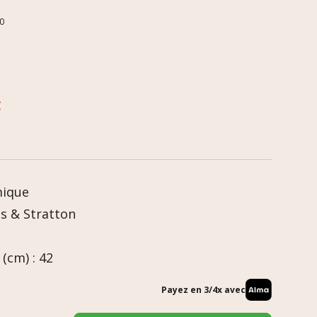
0
C
mique
s & Stratton
(cm) : 42
Payez en 3/4x avec