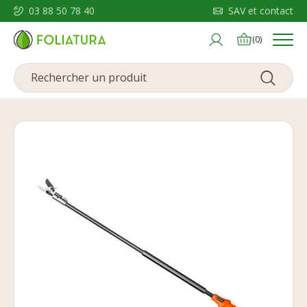
03 88 50 78 40
SAV et contact
Menu
(0)