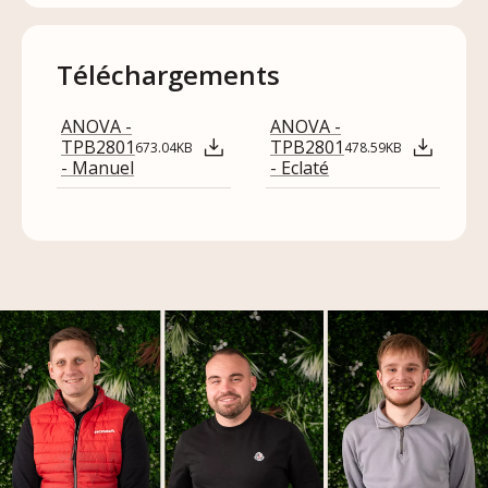
Téléchargements
ANOVA -
ANOVA -
TPB2801
TPB2801
673.04KB
478.59KB
- Manuel
- Eclaté