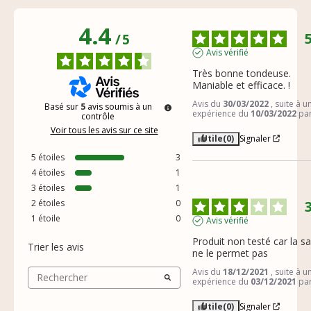
4.4
/
5
Avis vérifié
Très bonne tondeuse. 
Maniable et efficace. !
Avis du
30/03/2022
, suite à u
Basé sur
5
avis soumis à un
expérience du
10/03/2022
pa
contrôle
Voir tous les avis sur ce site
Utile
(0)
Signaler
5
étoiles
3
4
étoiles
1
3
étoiles
1
2
étoiles
0
1
étoile
0
Avis vérifié
Produit non testé car la sa
Trier les avis
ne le permet pas
Avis du
18/12/2021
, suite à u
expérience du
03/12/2021
pa
Utile
(0)
Signaler