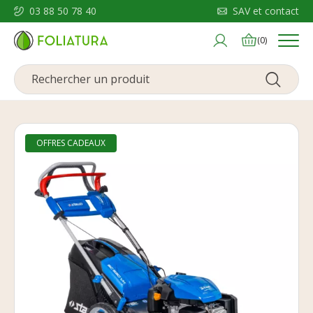
03 88 50 78 40
SAV et contact
Menu
(0)
OFFRES CADEAUX