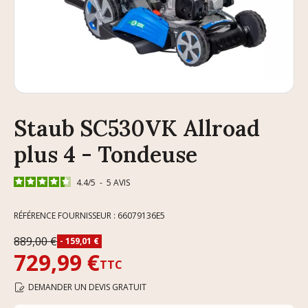
Staub SC530VK Allroad
plus 4 - Tondeuse
4.4
/
5
-
5
AVIS
RÉFÉRENCE FOURNISSEUR : 66079136E5
889,00 €
- 159,01 €
729,99 €
TTC
DEMANDER UN DEVIS GRATUIT