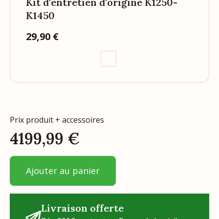
Kit d'entretien d'origine K1250-
K1450
29,90 €
Prix
Prix produit + accessoires
4199,99
€
Ajouter au panier
Livraison offerte