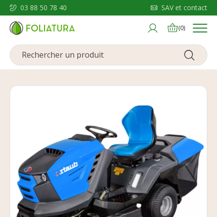
03 88 50 78 40
SAV et contact
Menu
(0)