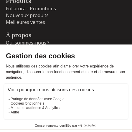
Produits
Foliatura - Promotions
Nouveaux produits
Meilleures ventes
À propos
Qui sommes-nous ?
Garanties
Livraisons et retours
Blog
Votre compte
Informations personnelles
Commandes
Adresses
Facebook
Instagram
LinkedIn
CONDITIONS GÉNÉRALES DE VENTE