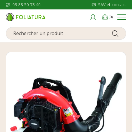
03 88 50 78 40
SAV et contact
Menu
(0)