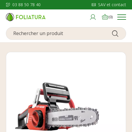
03 88 50 78 40
SAV et contact
Menu
(0)